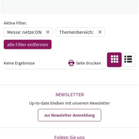
netze:ON
Katalog
Aktive Filter:
-
Messe: netze:ON
Themenbereich:
Halle
alle Filter entfernen
-
Alle
Land
Keine Ergebnisse
Seite drucken
-
Alle
NEWSLETTER
Up-to-date bleiben mit unserem Newsletter
zur Newsletter-Anmeldung
Folgen Sie uns