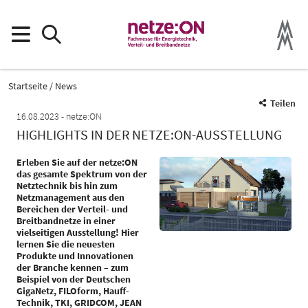
Startseite
News
Teilen
16.08.2023
netze:ON
HIGHLIGHTS IN DER NETZE:ON-AUSSTELLUNG
Erleben Sie auf der netze:ON
das gesamte Spektrum von der
Netztechnik bis hin zum
Netzmanagement aus den
Bereichen der Verteil- und
Breitbandnetze in einer
vielseitigen Ausstellung! Hier
lernen Sie die neuesten
Produkte und Innovationen
der Branche kennen – zum
Beispiel von der Deutschen
GigaNetz, FILOform, Hauff-
Technik, TKI, GRIDCOM, JEAN