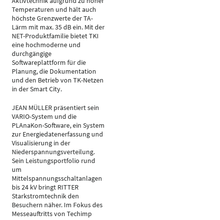
Aktivtechnik aufgrund zu hoher
Temperaturen und hält auch
höchste Grenzwerte der TA-
Lärm mit max. 35 dB ein. Mit der
NET-Produktfamilie bietet TKI
eine hochmoderne und
durchgängige
Softwareplattform für die
Planung, die Dokumentation
und den Betrieb von TK-Netzen
in der Smart City.
JEAN MÜLLER präsentiert sein
VARIO-System und die
PLAnaKon-Software, ein System
zur Energiedatenerfassung und
Visualisierung in der
Niederspannungsverteilung.
Sein Leistungsportfolio rund
um
Mittelspannungsschaltanlagen
bis 24 kV bringt RITTER
Starkstromtechnik den
Besuchern näher. Im Fokus des
Messeauftritts von Techimp